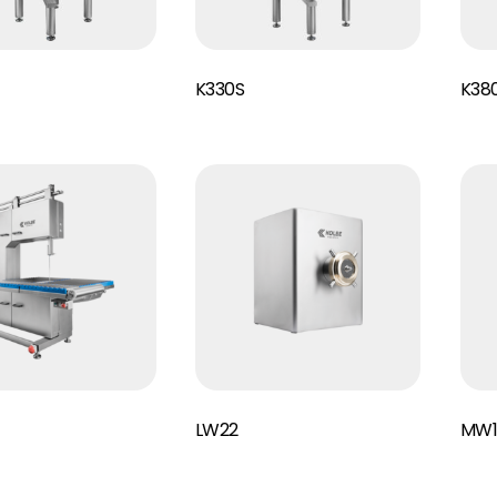
Read More
Read More
K330S
K38
Read More
Read More
LW22
MW1