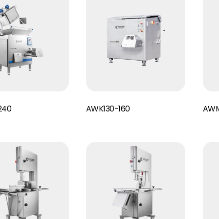
Read More
Read More
240
AWK130-160
AWM