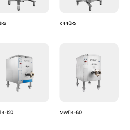
Read More
0RS
K440RS
Read More
14-120
MW114-80