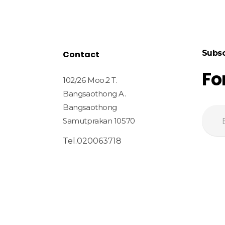
Subsc
Contact
Fo
102/26 Moo.2 T.
Bangsaothong A.
Bangsaothong
Samutprakan 10570
Tel.020063718