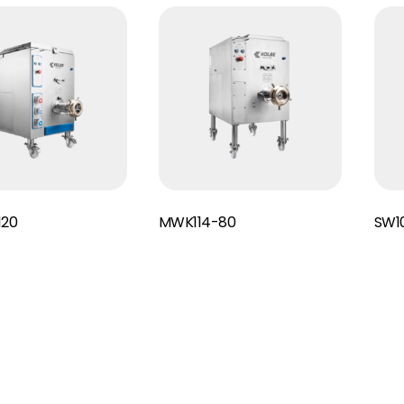
Read More
Read More
120
MWK114-80
SW1