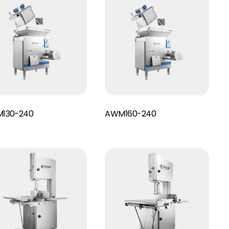
Read More
130-240
AWM160-240