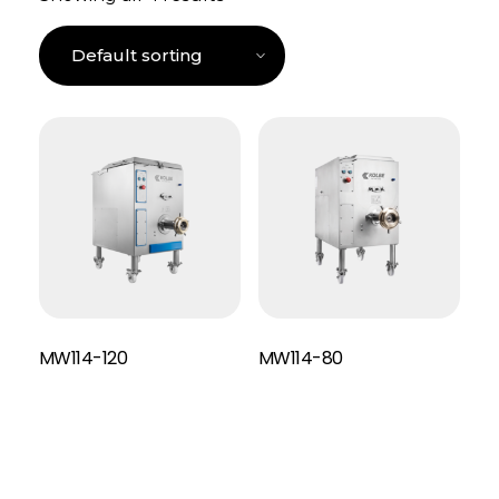
MW114-120
MW114-80
Read More