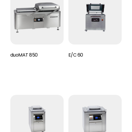
duoMAT 850
E/C 60
Read More