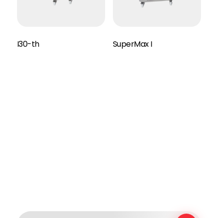
I30-th
SuperMax I
Read More