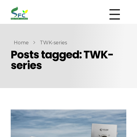
siamfoodsconsultant.com
Food Technology
Home
TWK-series
Posts tagged: TWK-
series