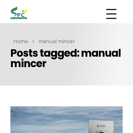
siamfoodsconsultant.com
Food Technology
Home
manual mincer
Posts tagged: manual
mincer