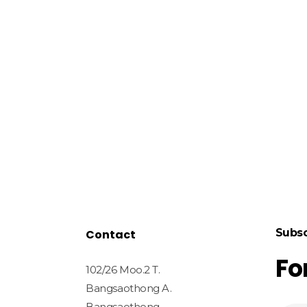
Subsc
Contact
Fo
102/26 Moo.2 T.
Bangsaothong A.
Bangsaothong