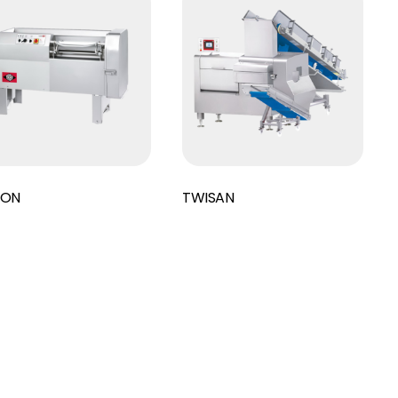
Read More
XON
TWISAN